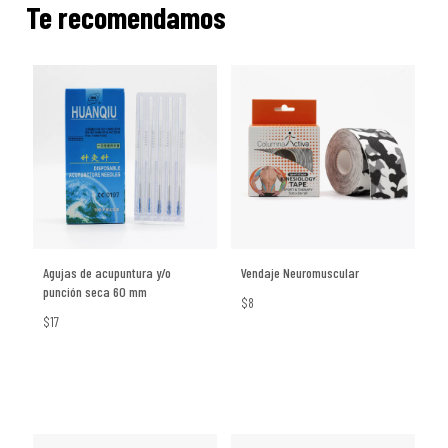
Te recomendamos
Agujas de acupuntura y/o
Vendaje Neuromuscular
punción seca 60 mm
$8
$17